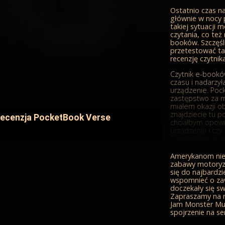
gamingowymi. Nie
potrzebujemy też
Ostatnio czas na
ale bez przecią
głównie w nocy 
takiej sytuacji 
Telewizor 
czytania, co też
od
booków. Szczęś
przetestować ta
Większość telew
recenzję czytni
częstotliwość od
zupełności wystar
Czytnik e-bookó
z platform stre
czasu i nadarzył
też w zupełności
urządzenie. Pock
rodziny Xbox One
zastępstwo za mo
wygenerować obr
miałem okazji o
Wydajność 120 k
znajdziecie tu 
ecenzja PocketBook Verse
możliwa do o
chciałbym opowie
urządzeniu i czy
Zapraszam do le
PocketBook V
Amerykanom nie
zabawy motoryzac
PocketBook Vers
się do najbardz
na tę liczbę sp
wspomnieć o za
odczuciu urządz
doczekały się s
Nie oznacza to, ż
Zapraszamy na 
męczy, ale powo
Jam Monster Mut
solidnym sprzęt
spojrzenie na ser
Ekran o przekątn