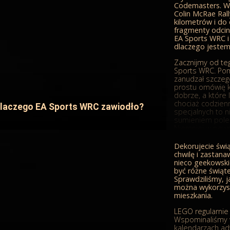
właśnie na taki
Codemasters. W 
pomiędzy oficja
Colin McRae Rall
oraz podpowiemy
kilometrów i do
oszustwem. Zapr
fragmenty odcin
EA Sports WRC 
Gustowne opako
dlaczego jestem
Zacznijmy od teg
Postanowiliście
Sports WRC. Pom
lub znaleźliście
zanudzał szczegó
należy się spod
prostu omówię kil
różnych stragan
dobrze, a które l
chociaż codzien
laczego EA Sports WRC zawiodło?
specjalnych to 
sumieniem poleci
Niemniej w pew
zarzucić grze br
jednego w przy
Dekorujecie świ
pewni. No ale b
chwilę i zastana
przyjrzyjmy si
nieco geekowsk
przez które ciąg
być różne świąt
Sprawdziliśmy, j
EA Sports WRC
można wykorzys
mieszkania.
Codemasters mi
stworzenia ideal
LEGO regularnie
rozbudować zawar
Wspominaliśmy 
samochody z ka
kalendarzach ad