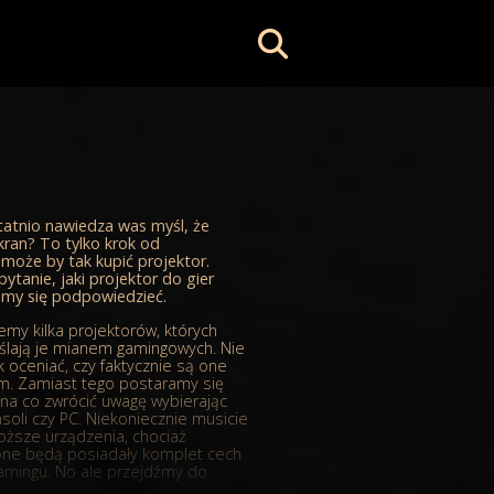
statnio nawiedza was myśl, że
kran? To tylko krok od
 może by tak kupić projektor.
pytanie, jaki projektor do gier
my się podpowiedzieć.
emy kilka projektorów, których
ślają je mianem gamingowych. Nie
 oceniać, czy faktycznie są one
. Zamiast tego postaramy się
na co zwrócić uwagę wybierając
soli czy PC. Niekoniecznie musicie
oższe urządzenia, chociaż
 one będą posiadały komplet cech
amingu. No ale przejdźmy do