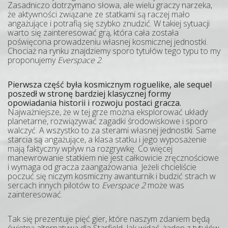
Zasadniczo dotrzymano słowa, ale wielu graczy narzeka,
że aktywności związane ze statkami są raczej mało
angażujące i potrafią się szybko znudzić. W takiej sytuacji
warto się zainteresować grą, która cała została
poświęcona prowadzeniu własnej kosmicznej jednostki.
Chociaż na rynku znajdziemy sporo tytułów tego typu to my
proponujemy
Everspace 2
.
Pierwsza część była kosmicznym roguelike, ale sequel
poszedł w stronę bardziej klasycznej formy
opowiadania historii i rozwoju postaci gracza.
Najważniejsze, że w tej grze można eksplorować układy
planetarne, rozwiązywać zagadki środowiskowe i sporo
walczyć. A wszystko to za sterami własnej jednostki. Same
starcia są angażujące, a klasa statku i jego wyposażenie
mają faktyczny wpływ na rozgrywkę. Co więcej
manewrowanie statkiem nie jest całkowicie zręcznościowe
i wymaga od gracza zaangażowania. Jeżeli chcieliście
poczuć się niczym kosmiczny awanturnik i budzić strach w
sercach innych pilotów to
Everspace 2
może was
zainteresować.
Tak się prezentuje pięć gier, które naszym zdaniem będą
świetną alternatywą dla Starfield. Jak widać, żaden z tytułów