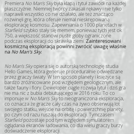
Premiera
No Man’s Sky
była klapą i tytuł zawiódł na każdej
płaszczyźnie. Niemniej twórcy zakasali rękawy i nie tylko
naprawili wszystko co nie działało, ale też znacząco
rozwinęli grę, która oferuje niemal nieskrępowaną
eksplorację kosmosu. Zapewniania o 1000 planetach w
Starfield
szybko stały się memem, ponieważ tych jest ok.
750, a większość stanowi puste globy ograniczone
podczas eksploracji do skrawka ziemi.
Zainteresowani
kosmiczną eksploracją powinni zwrócić uwagę właśnie
na
No Man’s Sky
.
No Man’s Sky
opiera się o autorską technologię studia
Hello Games, która generuje proceduralnie odwiedzane
przez graczy światy. W ten sposób planety i księżyce są
bardzo zróżnicowane pod względem geologicznym, ale
także fauny i flory. Deweloper ciągle rozwija tytuł i dziś gra
nie ma nic z bubla debiutującego w 2016 roku. To co
imponuje w
No Man’s Sky
to nieograniczona eksploracja,
co oznacza że gracze cały czas na żywo obserwują lot
swojego statku, wejście na orbitę i powierzchnię planety,
po czym od razu ruszają do eksploracji. Tymczasem
Starfield
pozostaje pod tym względem symulatorem
oglądania ekranów ładowania, co dla wielu graczy burzy
doświadczenie eksploracji.