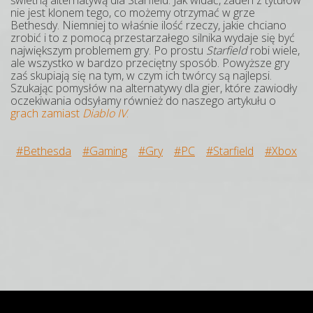
nie jest klonem tego, co możemy otrzymać w grze
Bethesdy. Niemniej to właśnie ilość rzeczy, jakie chciano
zrobić i to z pomocą przestarzałego silnika wydaje się być
największym problemem gry. Po prostu
Starfield
robi wiele,
ale wszystko w bardzo przeciętny sposób. Powyższe gry
zaś skupiają się na tym, w czym ich twórcy są najlepsi.
Szukając pomysłów na alternatywy dla gier, które zawiodły
oczekiwania odsyłamy również do naszego artykułu o
grach zamiast
Diablo IV
.
#Bethesda
#Gaming
#Gry
#PC
#Starfield
#Xbox