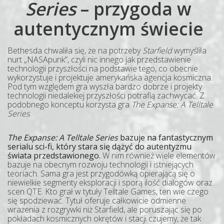
Series
– przygoda w
autentycznym świecie
Bethesda chwaliła się, że na potrzeby
Starfield
wymyśliła
nurt „NASApunk”, czyli nic innego jak przedstawienie
technologii przyszłości na podstawie tego, co obecnie
wykorzystuje i projektuje amerykańska agencja kosmiczna.
Pod tym względem gra wyszła bardzo dobrze i projekty
technologii niedalekiej przyszłości potrafią zachwycać. Z
podobnego konceptu korzysta gra
The Expanse: A Telltale
Series
.
The Expanse: A Telltale Series
bazuje na fantastycznym
serialu sci-fi, który stara się dążyć do autentyzmu
świata przedstawionego.
W nim również wiele elementów
bazuje na obecnym rozwoju technologii i istniejących
teoriach. Sama gra jest przygodówką opierającą się o
niewielkie segmenty eksploracji i sporą ilość dialogów oraz
scen QTE. Kto grał w tytuły Telltale Games, ten wie czego
się spodziewać. Tytuł oferuje całkowicie odmienne
wrażenia z rozgrywki niż Starfield, ale poruszając się po
pokładach kosmicznych okrętów i stacji czujemy, że tak