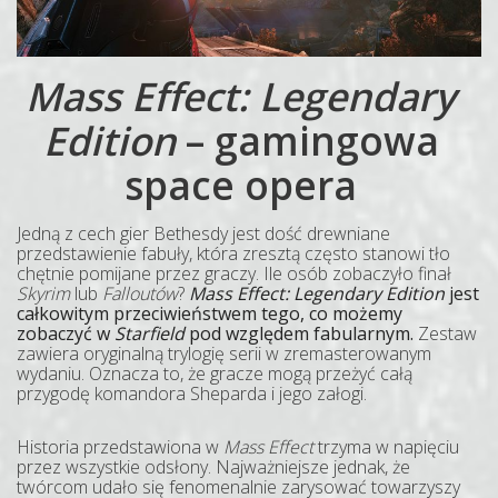
Mass Effect: Legendary
Edition
– gamingowa
space opera
Jedną z cech gier Bethesdy jest dość drewniane
przedstawienie fabuły, która zresztą często stanowi tło
chętnie pomijane przez graczy. Ile osób zobaczyło finał
Skyrim
lub
Falloutów
?
Mass Effect: Legendary Edition
jest
całkowitym przeciwieństwem tego, co możemy
zobaczyć w
Starfield
pod względem fabularnym.
Zestaw
zawiera oryginalną trylogię serii w zremasterowanym
wydaniu. Oznacza to, że gracze mogą przeżyć całą
przygodę komandora Sheparda i jego załogi.
Historia przedstawiona w
Mass Effect
trzyma w napięciu
przez wszystkie odsłony. Najważniejsze jednak, że
twórcom udało się fenomenalnie zarysować towarzyszy