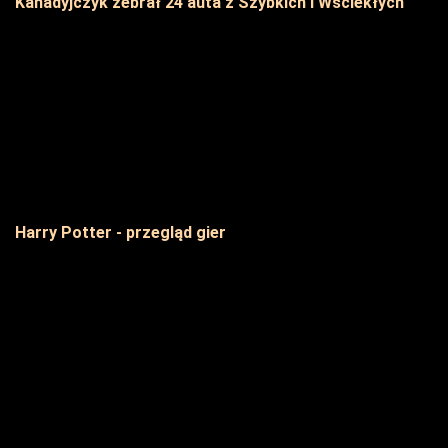
Kanadyjczyk zebrał 24 auta z Szybkich i Wściekłych
Harry Potter - przegląd gier