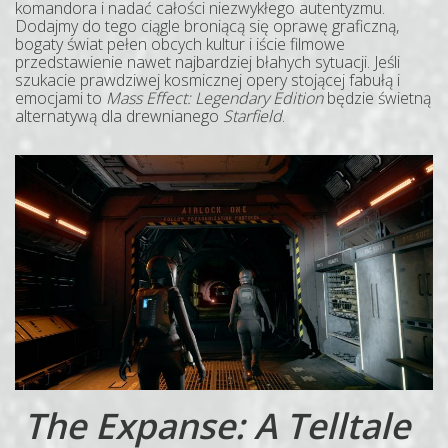
komandora i nadać całości niezwykłego autentyzmu.
Dodajmy do tego ciągle broniącą się oprawę graficzną,
bogaty świat pełen obcych kultur i iście filmowe
przedstawienie nawet najbardziej błahych sytuacji. Jeśli
szukacie prawdziwej kosmicznej opery stojącej fabułą i
emocjami to
Mass Effect: Legendary Edition
będzie świetną
alternatywą dla drewnianego
Starfield
.
The Expanse: A Telltale