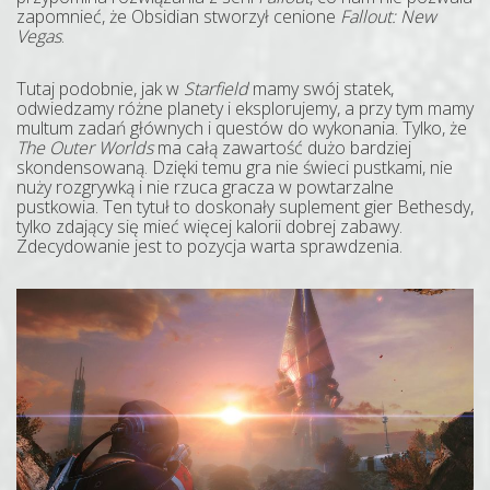
zapomnieć, że Obsidian stworzył cenione
Fallout: New
Vegas
.
Tutaj podobnie, jak w
Starfield
mamy swój statek,
odwiedzamy różne planety i eksplorujemy, a przy tym mamy
multum zadań głównych i questów do wykonania. Tylko, że
The Outer Worlds
ma całą zawartość dużo bardziej
skondensowaną. Dzięki temu gra nie świeci pustkami, nie
nuży rozgrywką i nie rzuca gracza w powtarzalne
pustkowia. Ten tytuł to doskonały suplement gier Bethesdy,
tylko zdający się mieć więcej kalorii dobrej zabawy.
Zdecydowanie jest to pozycja warta sprawdzenia.