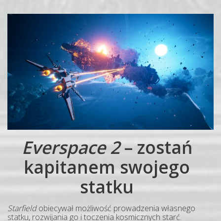
Everspace 2
– zostań
kapitanem swojego
statku
Starfield
obiecywał możliwość prowadzenia własnego
statku, rozwijania go i toczenia kosmicznych starć.