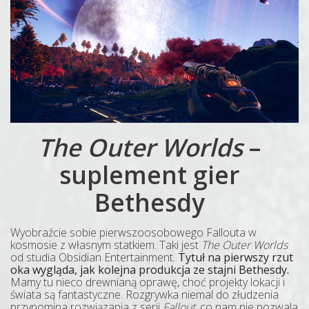
The Outer Worlds
–
suplement gier
Bethesdy
Wyobraźcie sobie pierwszoosobowego Fallouta w
kosmosie z własnym statkiem. Taki jest
The Outer Worlds
od studia Obsidian Entertainment.
Tytuł na pierwszy rzut
oka wygląda, jak kolejna produkcja ze stajni Bethesdy.
Mamy tu nieco drewnianą oprawę, choć projekty lokacji i
świata są fantastyczne. Rozgrywka niemal do złudzenia
przypomina rozwiązania z serii
Fallout
, co nam nie pozwala