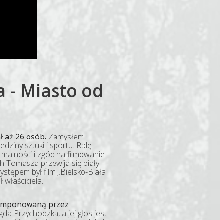
a - Miasto od
ł aż 26 osób.
Zamysłem
edziny sztuki i sportu. Rolę
rmalności i zgód na filmowanie
ch Tomasza przewija się biały
ystępem był film „Bielsko-Biała
 właściciela.
skomponowaną przez
a Przychodzka, a jej głos jest