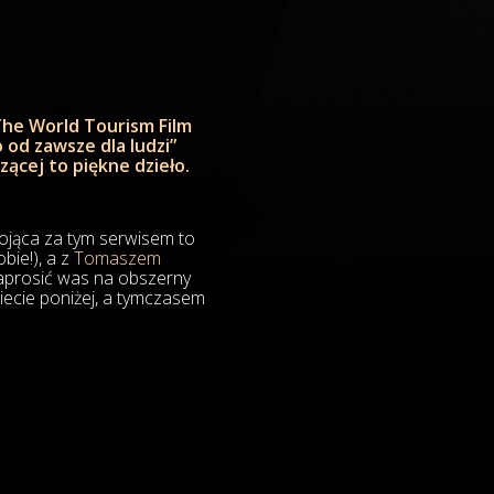
 The World Tourism Film
 od zawsze dla ludzi”
ącej to piękne dzieło.
tojąca za tym serwisem to
bie!), a z
Tomaszem
aprosić was na obszerny
iecie poniżej, a tymczasem