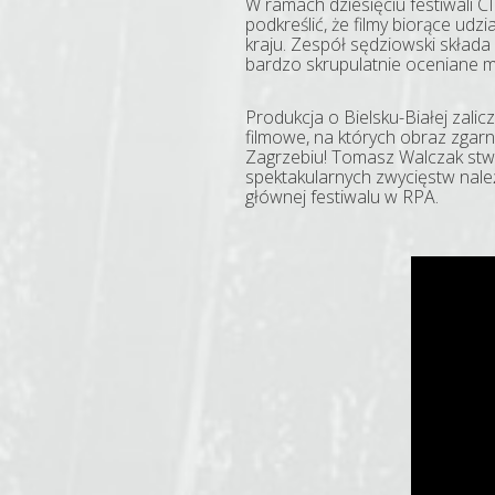
W ramach dziesięciu festiwali C
podkreślić, że filmy biorące ud
kraju. Zespół sędziowski składa
bardzo skrupulatnie oceniane m
Produkcja o Bielsku-Białej zalic
filmowe, na których obraz zgarn
Zagrzebiu! Tomasz Walczak stw
spektakularnych zwycięstw nal
głównej festiwalu w RPA.