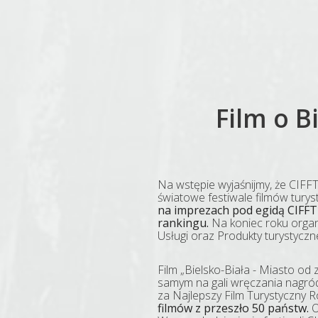
Film o B
Na wstępie wyjaśnijmy, że CIFF
światowe festiwale filmów turys
na imprezach pod egidą CIFFT
rankingu.
Na koniec roku organiz
Usługi oraz Produkty turystyczn
Film „Bielsko-Biała - Miasto od
samym na gali wręczania nagród
za Najlepszy Film Turystyczny 
filmów z przeszło 50 państw.
O