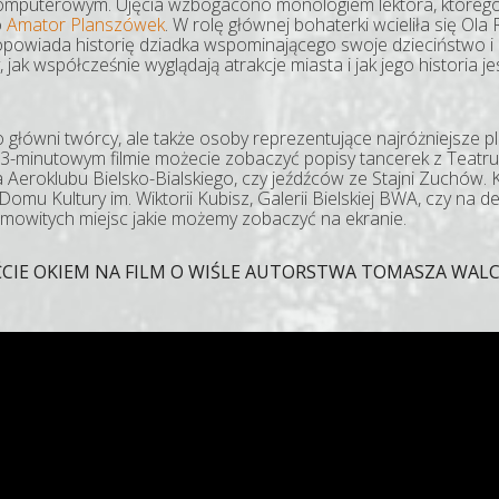
omputerowym. Ujęcia wzbogacono monologiem lektora, którego t
o
Amator Planszówek
. W rolę głównej bohaterki wcieliła się Ola
m opowiada historię dziadka wspominającego swoje dzieciństwo i 
 jak współcześnie wyglądają atrakcje miasta i jak jego historia 
ko główni twórcy, ale także osoby reprezentujące najróżniejsze 
e 3-minutowym filmie możecie zobaczyć popisy tancerek z Teatr
ota Aeroklubu Bielsko-Bialskiego, czy jeźdźców ze Stajni Zuch
Domu Kultury im. Wiktorii Kubisz, Galerii Bielskiej BWA, czy na d
esamowitych miejsc jakie możemy zobaczyć na ekranie.
CIE OKIEM NA FILM O WIŚLE AUTORSTWA TOMASZA WAL