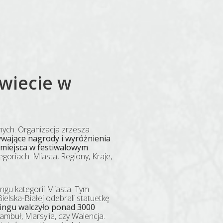
świecie w
nych. Organizacja zrzesza
ywające nagrody i wyróżnienia
 miejsca w festiwalowym
egoriach: Miasta, Regiony, Kraje,
ingu kategorii Miasta. Tym
elska-Białej odebrali statuetkę
kingu walczyło ponad 3000
ambuł, Marsylia, czy Walencja.