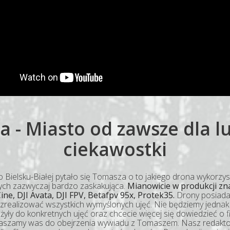
a - Miasto od zawsze dla lu
ciekawostki
o Bielsku-Białej pytało się Tomasza o to jakiego drona wykorzy
ących zazwyczaj bardzo zaskakująca.
Mianowicie w produkcji zna
ine, DJI Avata, DJI FPV, Betafpv 95x, Protek35.
Drony posiadaj
realizować wszystkich wymyślonych ujęć. Nie będziemy jednak ro
żyły do konkretnych ujęć oraz chcecie więcej się dowiedzieć o f
raszamy was do obejrzenia wywiadu z Tomaszem. Nasz redakto