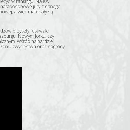
iężyć w rankingu. Należy
ilkunastoosobowe jury z danego
mowej, a więc materiały są
widzów przyszły festiwale
nesburgu, Nowym Jorku, czy
icznym. Wśród najbardziej
czeniu zwycięstwa oraz nagrody