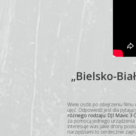
„Bielsko-Biał
Wiele osób po obejrzeniu filmu 
ujęć. Odpowiedź jest dla pytaj
różnego rodzaju: DJI Mavic 3 C
za pomocą jednego urządzenia z
interesuje was jakie drony posłu
narzędziami to serdecznie zap