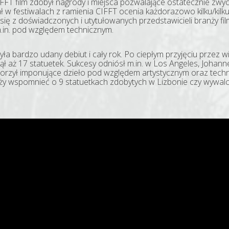
IFFT film zdobył nagrody i miejsca pozwalające ostatecznie zwyc
ział w festiwalach z ramienia CIFFT ocenia każdorazowo kilku/k
 się z doświadczonych i utytułowanych przedstawicieli branży fil
.in. pod względem technicznym.
zyła bardzo udany debiut i cały rok. Po ciepłym przyjęciu przez 
ął aż 17 statuetek. Sukcesy odniósł m.in. w Los Angeles, Johan
orzył imponujące dzieło pod względem artystycznym oraz techn
eży wspomnieć o 9 statuetkach zdobytych w Lizbonie czy wywal