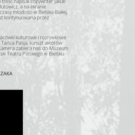
reść napisał copywriter Jakub
 Rutowicz, a na ekranie
czasy młodości w Bielsku-Białej,
jest kontynuowana przez
placówki kulturowe i rozrywkowe
u Tańca Pasja, kunszt aktorów
ów. Kamera zabiera nas do Muzeum
eski Teatru Polskiego w Bielsku-
CZAKA