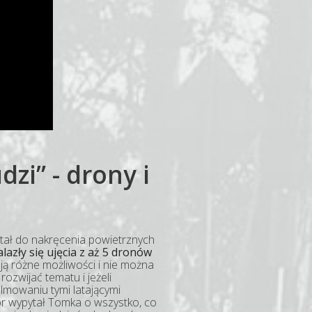
dzi” - drony i
stał do nakręcenia powietrznych
lazły się ujęcia z aż 5 dronów
ą różne możliwości i nie można
zwijać tematu i jeżeli
ilmowaniu tymi latającymi
r wypytał Tomka o wszystko, co