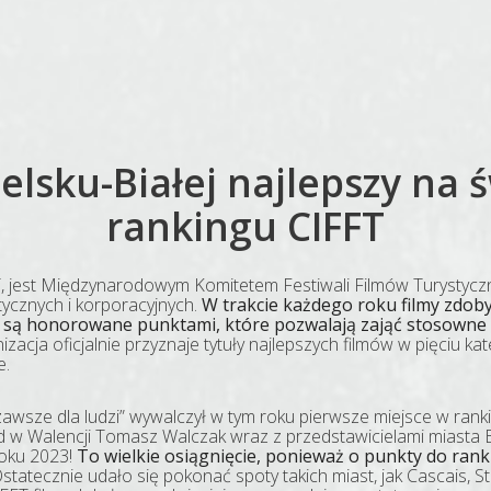
ielsku-Białej najlepszy na 
rankingu CIFFT
T, jest Międzynarodowym Komitetem Festiwali Filmów Turystycz
tycznych i korporacyjnych.
W trakcie każdego roku filmy zdob
 są honorowane punktami, które pozwalają zająć stosowne
acja oficjalnie przyznaje tytuły najlepszych filmów w pięciu kat
e.
 zawsze dla ludzi” wywalczył w tym roku pierwsze miejsce w rank
 w Walencji Tomasz Walczak wraz z przedstawicielami miasta Bi
Roku 2023!
To wielkie osiągnięcie, ponieważ o punkty do ran
statecznie udało się pokonać spoty takich miast, jak Cascais, St