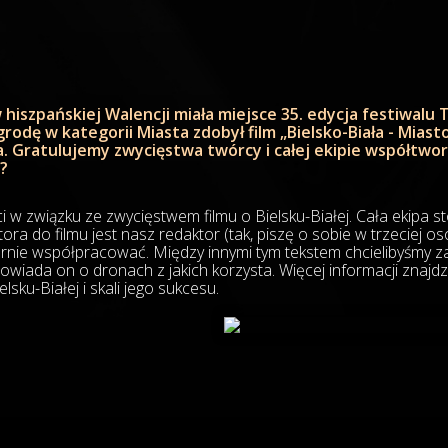
 hiszpańskiej Walencji miała miejsce 35. edycja festiwalu
odę w kategorii Miasta zdobył film „Bielsko-Biała - Miasto
Gratulujemy zwycięstwa twórcy i całej ekipie współtworz
?
w związku ze zwycięstwem filmu o Bielsku-Białej. Cała ekipa s
ora do filmu jest nasz redaktor (tak, piszę o sobie w trzeciej oso
rnie współpracować. Między innymi tym tekstem chcielibyśmy z
iada on o dronach z jakich korzysta. Więcej informacji znajdz
sku-Białej i skali jego sukcesu.