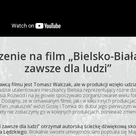
rzenie na film „Bielsko-Biał
zawsze dla ludzi”
ą filmu jest Tomasz Walczak, ale w produkcji wzięło udzia
j udział utalentowani mieszkańcy Bielska reprezentujący różne dzi
sia Rozwód i na jej głowie spoczywało zorganizowanie wielu fo
 Dodajmy, że w omawianym filmie, jak i w kilku innych produkcja
. Ten „maluszek” wiózł Gosię i Tomka do ślubu! Jego pierwszym w
tety nie zobaczymy go w kolejnych produkcjach, ponieważ zmienił
 od zawsze dla ludzi” otrzymał autorską ścieżkę dźwiękową 
a Lędzkiego.
Wokalnie swoimi umiejętnościami popisała się Magd