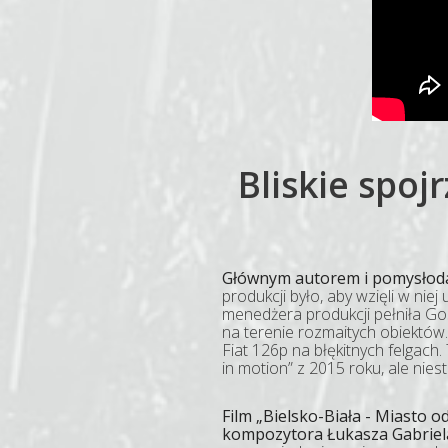
Bliskie spoj
Głównym autorem i pomysłodawc
produkcji było, aby wzięli w nie
menedżera produkcji pełniła Go
na terenie rozmaitych obiektów.
Fiat 126p na błękitnych felgach
in motion” z 2015 roku, ale nies
Film „Bielsko-Biała - Miasto
kompozytora Łukasza Gabriel