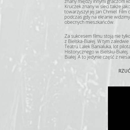
znany między innymi graczom k
Kruczek znany w sieci także jak
towarzyszył jej Jan Chmiel. Fil
podczas gdy na ekranie widzimy,
obecnych mieszkańców.
Za sukcesem filmu stoją nie tyl
z Bielska-Białej. W tym zaledwi
Teatru Lalek Banialuka, lot pil
Historycznego w Bielsku-Białej, 
Białej. A to jedynie część z ni
RZUĆ