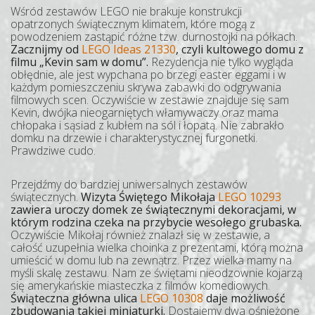
Wśród zestawów LEGO nie brakuje konstrukcji
opatrzonych świątecznym klimatem, które mogą z
powodzeniem zastąpić różne tzw. durnostojki na półkach.
Zacznijmy od
LEGO Ideas 21330
, czyli kultowego domu z
filmu „Kevin sam w domu”.
Rezydencja nie tylko wygląda
obłędnie, ale jest wypchana po brzegi easter eggami i w
każdym pomieszczeniu skrywa zabawki do odgrywania
filmowych scen. Oczywiście w zestawie znajduje się sam
Kevin, dwójka nieogarniętych włamywaczy oraz mama
chłopaka i sąsiad z kubłem na sól i łopatą. Nie zabrakło
domku na drzewie i charakterystycznej furgonetki.
Prawdziwe cudo.
Przejdźmy do bardziej uniwersalnych zestawów
świątecznych.
Wizyta Świętego Mikołaja
LEGO 10293
zawiera uroczy domek ze świątecznymi dekoracjami, w
którym rodzina czeka na przybycie wesołego grubaska.
Oczywiście Mikołaj również znalazł się w zestawie, a
całość uzupełnia wielka choinka z prezentami, którą można
umieścić w domu lub na zewnątrz. Przez wielka mamy na
myśli skalę zestawu. Nam ze świętami nieodzownie kojarzą
się amerykańskie miasteczka z filmów komediowych.
Świąteczna główna ulica
LEGO 10308
daje możliwość
zbudowania takiej miniaturki.
Dostajemy dwa ośnieżone