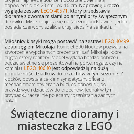
tak jest naprawdę dobrze. Pozostałe dwie mają
odpowiednio ok. 23 cm i ok. 16 cm.
Naprawdę uroczo
wygląda zestaw
LEGO 40571
, który przedstawia
dioramę z dwoma misiami polarnymi przy świątecznym
drzewku.
Misie znajdują się na śnieżnej podstawce i jeden
posiada czerwony szalik, a drugi siedzi na sankach.
Miłośnicy klasyki mogą postawić na zestaw
LEGO 40499
z zaprzęgiem Mikołaja.
Komplet 300 klocków pozwala na
stworzenie wypchanych prezentami sań Mikołaja, które
ciągną cztery renifery. Model wygląda bardzo dobrze i
będzie świetnie się prezentował na półce, regale, czy na
kominku.
LEGO 40640
jest odpowiedzią na dużą
popularność dziadków do orzechów w tym sezonie.
Z
klocków powstaje całkiem sympatyczny oficer z
mechanizmem otwierania buzi, co odnosi się do
prawdziwych dziadków do orzechów. Jednak w tym
przypadku raczej nie polecamy rozgniatania żadnych
bakalii.
Świąteczne dioramy i
miasteczka z LEGO