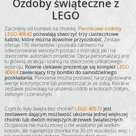
Ozdoby świąteczne z
LEGO
Zacznijmy od bombek na choinkę.
Piernikowe ozdoby
LEGO 40642
pozwalają stworzyć trzy ciasteczkowe
ludziki, które można dowolnie przyozdobić.
Zestaw
oferuje 190 elementów i pozwala zarówno na
odwzorowanie wesołych postaci z instrukcji, jak i na
stworzenie autorskich projektów. Opcja personalizacji jest
tu główną atrakcją i szansą na stworzenie unikatowego
wystroju.
Równie ciekawie prezentuje się komplet
LEGO
40604
zawierający trzy bombki do samodzielnego
poskładania.
Ponownie można postawić na przygotowane
wersje kolorystyczne lub pomieszczać je ze sobą. Klocki w
zestawie pozwalają na ułożenia ozdób w kolorach żółtym,
zielonym i czerwonym.
Czym by były święta bez choinki?
LEGO 40573
jest
zestawem dającym możliwość ułożenia jednej większej
choinki lub dwóch mniejszych drzewek świątecznych.
Oczywiście nie ma tu mowy o nie wiadomo jak wielkim
kolosie, ale największa choinka ma 30 cm wysokości, więc i