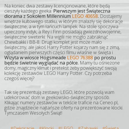
Na koniec dwa zestawy licencjonowane, które będą
cieszyły każdego geeka.
Pierwszym jest Świąteczna
diorama z Sokołem Millennium
LEGO 40658
.
Dostajemy
wnętrze kultowego statku, w którym znalazły się dekoracje
świąteczne, a w tym łańcuch lampek. Na stole spoczywa
upieczony indyk, a Rey i Finn posiadają gwiezdnowojenne,
świąteczne sweterki. Na wigilii nie mogło zabraknąć
Chewbakki i BB-8. Drugi komplet jest może mało
świąteczny, ale jakoś Harry Potter kojarzy nam się z zimą,
oglądaniem pierwszych części filmu właśnie w święta i
Wizyta w wiosce Hogsmeade
LEGO 76388
po prostu
będzie świetnie wyglądać na półce.
Mamy tu ośnieżone
domy, magiczny klimat i pretekst żeby powiększyć swoją
kolekcję zestawów LEGO Harry Potter. Czy potrzeba
czegoś więcej?
Tak się prezentują zestawy LEGO, które pozwolą wam
udekorować dom w geekowsko-świąteczny sposób.
Klikając numery zestawów w tekście traficie na Ceneo.pl,
gdzie znajdziecie najtańsze oferty na prezentowane klocki.
Tymczasem Wesołych Świąt!
#Dekoracje
#Klocki
#LEGO
#Zabawki
#Święta