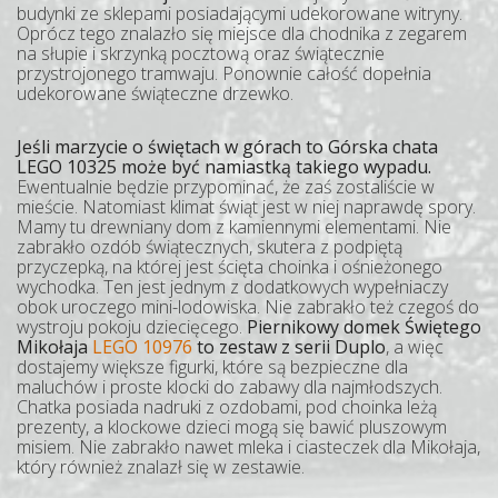
budynki ze sklepami posiadającymi udekorowane witryny.
Oprócz tego znalazło się miejsce dla chodnika z zegarem
na słupie i skrzynką pocztową oraz świątecznie
przystrojonego tramwaju. Ponownie całość dopełnia
udekorowane świąteczne drzewko.
Jeśli marzycie o świętach w górach to Górska chata
LEGO 10325 może być namiastką takiego wypadu.
Ewentualnie będzie przypominać, że zaś zostaliście w
mieście. Natomiast klimat świąt jest w niej naprawdę spory.
Mamy tu drewniany dom z kamiennymi elementami. Nie
zabrakło ozdób świątecznych, skutera z podpiętą
przyczepką, na której jest ścięta choinka i ośnieżonego
wychodka. Ten jest jednym z dodatkowych wypełniaczy
obok uroczego mini-lodowiska. Nie zabrakło też czegoś do
wystroju pokoju dziecięcego.
Piernikowy domek Świętego
Mikołaja
LEGO 10976
to zestaw z serii Duplo
, a więc
dostajemy większe figurki, które są bezpieczne dla
maluchów i proste klocki do zabawy dla najmłodszych.
Chatka posiada nadruki z ozdobami, pod choinka leżą
prezenty, a klockowe dzieci mogą się bawić pluszowym
misiem. Nie zabrakło nawet mleka i ciasteczek dla Mikołaja,
który również znalazł się w zestawie.