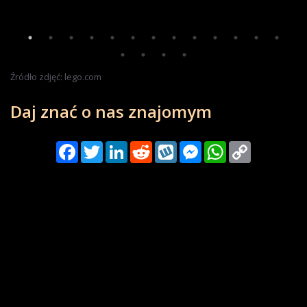
Źródło zdjęć: lego.com
Daj znać o nas znajomym
Facebook
Twitter
LinkedIn
Reddit
Wykop
Messenger
WhatsApp
Copy
Link