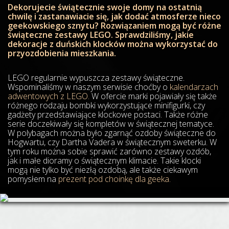
Dekorujecie świątecznie swoje domy na ostatnią
chwilę i zastanawiacie się, jak dodać atmosferze nieco
geekowskiego sznytu? Rozwiązaniem mogą być różne
świąteczne zestawy LEGO. Sprawdziliśmy, jakie
dekoracje z duńskich klocków można wykorzystać do
przyozdobienia mieszkania.
LEGO regularnie wypuszcza zestawy świąteczne.
Wspominaliśmy w naszym serwisie choćby o
kalendarzach
adwentowych z LEGO.
W ofercie marki pojawiały się także
różnego rodzaju bombki wykorzystujące minifigurki, czy
gadżety przedstawiające klockowe postaci. Także różne
serie doczekiwały się kompletów w świątecznej tematyce.
W polybagach można było zgarnąć ozdoby świąteczne do
Hogwartu, czy Dartha Vadera w świątecznym sweterku. W
tym roku można sobie sprawić zarówno zestawy ozdób,
jak i małe dioramy o świątecznym klimacie. Takie klocki
mogą nie tylko być niezłą ozdobą, ale także ciekawym
pomysłem na
prezent pod choinkę dla geeka.