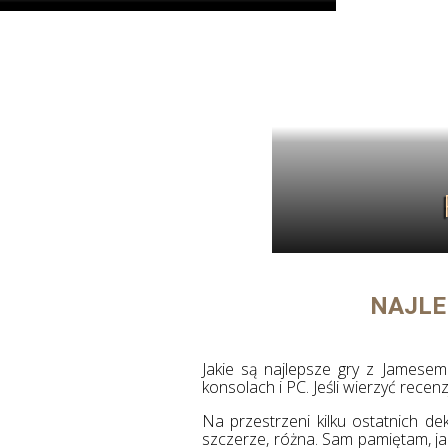
już pięciu gra
związanymi z 
Czym jest Uniwersum Energonu?
naszym zdani
Batman.
LEGO bardzo s
licencję Batma
Transformers i G.I. Joe zaliczyły bardzo udany
mściciela zaró
powrót na karty komiksów w ramach
bawialne zesta
Uniwersum Energonu (Energon Universe).
imponujące mo
Świat stworzony przez Skybound
Przyjrzyjmy si
Entertainment i Image Comics spotkał się z
zestawów LEG
ciepłym przyjęciem, którego efektem był
dynamiczny rozwój serii i dodanie do niej
kolejnych marek, jak M.A.S.K i ROM.
Odpowiadamy na pytanie, czym jest
Uniwersum Energonu?
Opisywaliśmy już m.in. komiks Transformers.
Tom 1: Zamaskowane roboty. A poniżej
skupiamy się na tym, co ma do zaoferowania
NAJLE
Uniwersum Energonu,
Jakie są najlepsze gry z Jamesem
konsolach i PC. Jeśli wierzyć rec
Na przestrzeni kilku ostatnich d
szczerze, różna. Sam pamiętam, ja