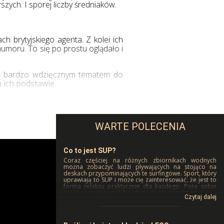
zych. I sporej liczby średniaków.
 brytyjskiego agenta. Z kolei ich
humoru. To się po prostu oglądało i
 są bardzo wdzięcznym tematem do
a ich podstawie
Co to jest SUP?
Coraz częściej na różnych zbiornikach wodnych
można zobaczyć ludzi pływających na stojąco na
deskach przypominających te surfingowe. Sport, który
uprawiają to SUP i może cię zainteresować, że jest to
forma relaksu praktycznie dla każdego. Pora sobie
wyjaśnić co to jest SUP i jak się za niego zabrać!
Zacznijmy od krótkiego wyjaśnienia czym jest SUP?
Dyscyplina wzięła swoja nazwę od zwrotu Stand Up
Paddling oznaczającego dosłownie wiosłowanie na
stojąco.
Taka forma podróżowania po wodzie ma swoje