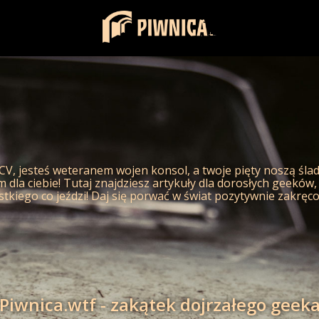
, jesteś weteranem wojen konsol, a twoje pięty noszą śla
m dla ciebie! Tutaj znajdziesz artykuły dla dorosłych geeków
tkiego co jeździ! Daj się porwać w świat pozytywnie zakręc
Piwnica.wtf - zakątek dojrzałego geek