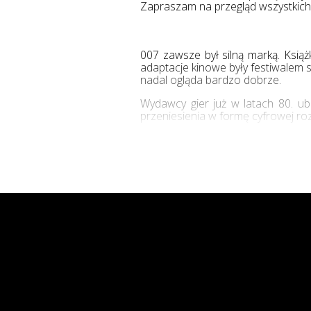
Zapraszam na przegląd wszystkich 
007 zawsze był silną marką. Ksią
adaptacje kinowe były festiwalem s
nadal ogląda bardzo dobrze.
Wydawcy gier już w latach 80. u
przeniesienia w formę cyfrowej ro