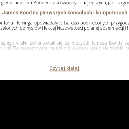
gier z Jamesem Bondem. Zarówno tych najlepszych, jak i najgors
James Bond na pierwszych konsolach i komputerach
żki Iana Fleminga opowiadały o bardzo podkręconych przygodach
zalonych pomysłów i lekkiej kiczowatości polanej sosem akcji i 
biegłego wieku zorientowali się, że przygody Jamesa Bonda
zrywki.
To niesamowite, że tylko kilka razy udało się zrobić n
Czytaj dalej