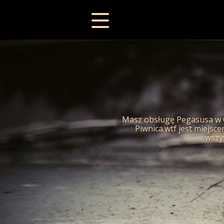
Masz obsługę Pegasusa w CV
Piwnica.wtf jest miejsce
wszys