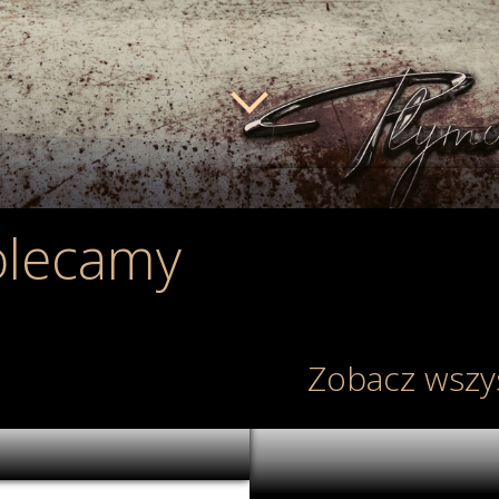
olecamy
e zestawy LEGO Batman
Zobacz wszy
GO będzie najlepszy dla fana
ko mówiąc, ten na podstawie
zygód Człowieka-Nietoperza!
z jest od dawna związany z
kami. Wystarczy wspomnieć o