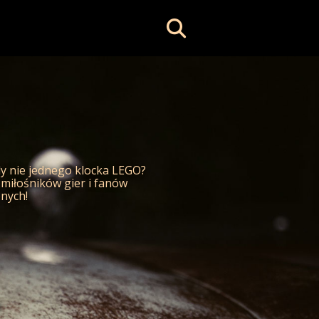
dy nie jednego klocka LEGO?
, miłośników gier i fanów
onych!
a