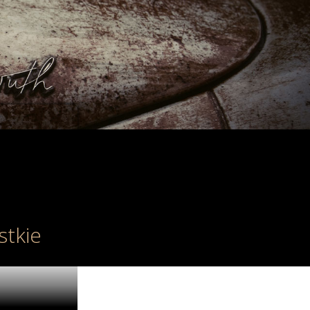
Historia filmowych Batmobilów
stkie
Ciężko znaleźć bardziej ikoniczne
popkulturowe auto od Batmobilu. Pojazd
Człowieka Nietoperza regularnie się zmieniał i
niekiedy przyjmował iście szalone formy
będące wizją ilustratorów i projektantów