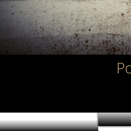
P
Najlepsz
Jaki zestaw LE
Batmana? Krót
ulubionych pr
Mroczny Rycer
duńskimi kloc