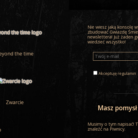
Nie wiesz jaką konsolę wy
zbudować Gwiazdę Śmier
newslettera! Już żaden g
wiedzieć wszystko!
eyond the time
Akceptuję
regulamin
Zwarcie
Masz pomysł
Musimy o tym napisać! Te
znaleźć na Piwnicy.