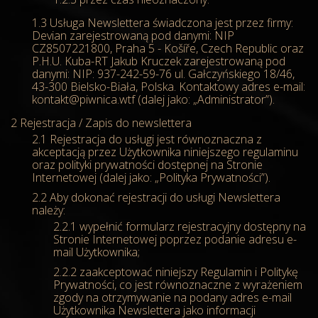
Usługa Newslettera świadczona jest przez firmy:
Devian zarejestrowaną pod danymi: NIP
CZ8507221800, Praha 5 - Košíře, Czech Republic oraz
P.H.U. Kuba-RT Jakub Kruczek zarejestrowaną pod
danymi: NIP: 937-242-59-76 ul. Gałczyńskiego 18/46,
43-300 Bielsko-Biała, Polska. Kontaktowy adres e-mail:
kontakt@piwnica.wtf (dalej jako: „Administrator”).
Rejestracja / Zapis do newslettera
Rejestracja do usługi jest równoznaczna z
akceptacją przez Użytkownika niniejszego regulaminu
oraz polityki prywatności dostępnej na Stronie
Internetowej (dalej jako: „Polityka Prywatności”).
Aby dokonać rejestracji do usługi Newslettera
należy:
wypełnić formularz rejestracyjny dostępny na
Stronie Internetowej poprzez podanie adresu e-
mail Użytkownika;
zaakceptować niniejszy Regulamin i Politykę
Prywatności, co jest równoznaczne z wyrażeniem
zgody na otrzymywanie na podany adres e-mail
Użytkownika Newslettera jako informacji