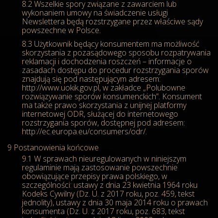
Wszelkie spory związane z zawarciem lub
wykonaniem umowy na świadczenie usługi
Newslettera będą rozstrzygane przez właściwe sądy
powszechne w Polsce.
Użytkownik będący konsumentem ma możliwość
skorzystania z pozasądowego sposobu rozpatrywania
reklamacji i dochodzenia roszczeń – informacje o
zasadach dostępu do procedur rozstrzygania sporów
znajdują się pod następującym adresem:
http://www.uokik.gov.pl, w zakładce „Polubowne
rozwiązywanie sporów konsumenckich”. Konsument
ma także prawo skorzystania z unijnej platformy
internetowej ODR, służącej do internetowego
rozstrzygania sporów, dostępnej pod adresem:
http://ec.europa.eu/consumers/odr/.
Postanowienia końcowe
W sprawach nieuregulowanych w niniejszym
regulaminie mają zastosowanie powszechnie
obowiązujące przepisy prawa polskiego, w
szczególności: ustawy z dnia 23 kwietnia 1964 roku
Kodeks Cywilny (Dz. U. z 2017 roku, poz. 459, tekst
jednolity), ustawy z dnia 30 maja 2014 roku o prawach
konsumenta (Dz. U. z 2017 roku, poz. 683, tekst