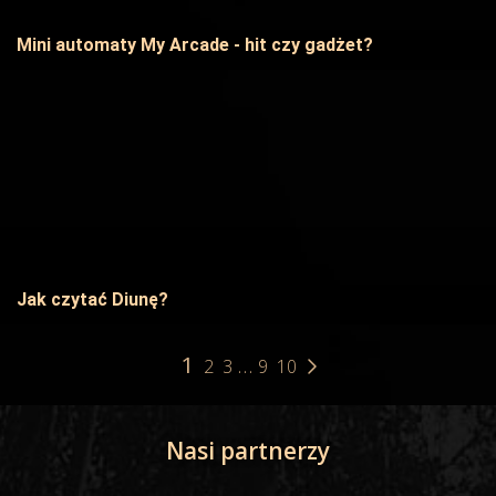
Mini automaty My Arcade - hit czy gadżet?
Jak czytać Diunę?
1
...
2
3
9
10
Nasi partnerzy