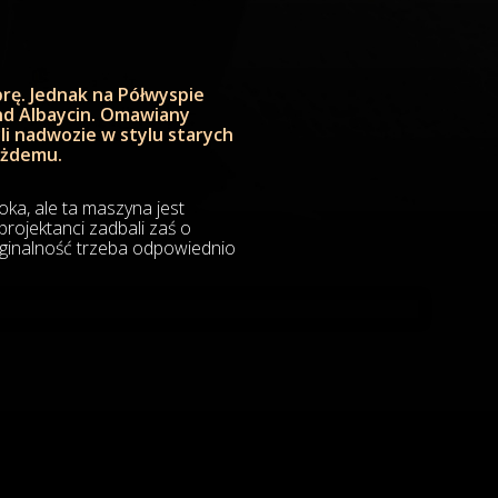
rę. Jednak na Półwyspie
and Albaycin. Omawiany
li nadwozie w stylu starych
ażdemu.
ka, ale ta maszyna jest
rojektanci zadbali zaś o
yginalność trzeba odpowiednio