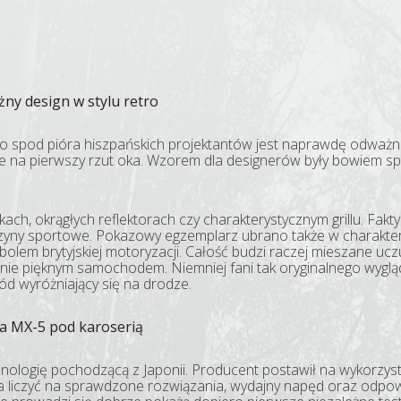
ny design w stylu retro
ło spod pióra hiszpańskich projektantów jest naprawdę odważn
ne na pierwszy rzut oka. Wzorem dla designerów były bowiem sp
kach, okrągłych reflektorach czy charakterystycznym grillu. Fakt
zyny sportowe. Pokazowy egzemplarz ubrano także w charakter
olem brytyjskiej motoryzacji. Całość budzi raczej mieszane uc
ie pięknym samochodem. Niemniej fani tak oryginalnego wygląd
d wyróżniający się na drodze.
a MX-5 pod karoserią
ologię pochodzącą z Japonii. Producent postawił na wykorzyst
 liczyć na sprawdzone rozwiązania, wydajny napęd oraz odpow