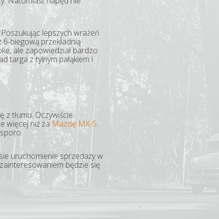
ty. Natomiast napęd nie
. Poszukując lepszych wrażeń
 6-biegową przekładnią
ke, ale zapowiedział bardzo
d targa z tylnym pałąkiem i
ę z tłumu. Oczywiście
e więcej niż za
Mazdę MX-5
.
 sporo.
asie uruchomienie sprzedaży w
 zainteresowaniem będzie się