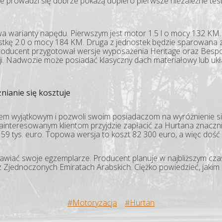
ie prowadzi się dobrze pokażą dopiero pierwsze niezależne tes
dwa warianty napędu. Pierwszym jest motor 1.5 l o mocy 132 KM
stkę 2.0 o mocy 184 KM. Druga z jednostek będzie sparowana z
roducent przygotował wersje wyposażenia Heritage oraz Bespo
i. Nadwozie może posiadać klasyczny dach materiałowy lub ukła
nianie się kosztuje
dem wyjątkowym i pozwoli swoim posiadaczom na wyróżnienie si
zainteresowanym klientom przyjdzie zapłacić za Hurtana znaczni
59 tys. euro. Topowa wersja to koszt 82 300 euro, a więc dość
amawiać swoje egzemplarze. Producent planuje w najbliższym cz
z Zjednoczonych Emiratach Arabskich. Ciężko powiedzieć, jakim
#Motoryzacja
#Hurtan