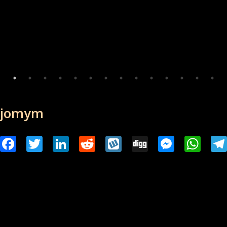
najomym
l
Facebook
Twitter
LinkedIn
Reddit
Wykop
Digg
Messenger
Whats
Tel