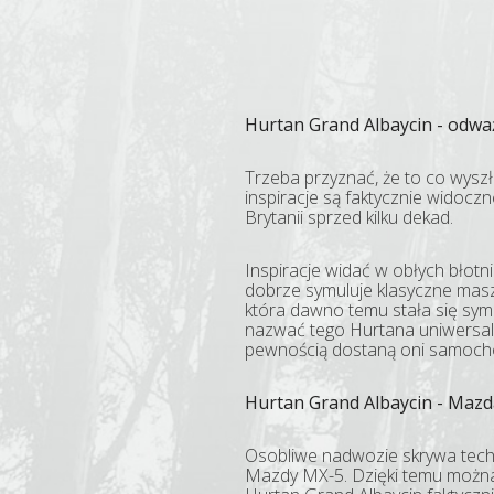
Hurtan Grand Albaycin - odważ
Trzeba przyznać, że to co wysz
inspiracje są faktycznie widocz
Brytanii sprzed kilku dekad.
Inspiracje widać w obłych błotni
dobrze symuluje klasyczne mas
która dawno temu stała się symb
nazwać tego Hurtana uniwersaln
pewnością dostaną oni samochó
Hurtan Grand Albaycin - Mazd
Osobliwe nadwozie skrywa techn
Mazdy MX-5. Dzięki temu można