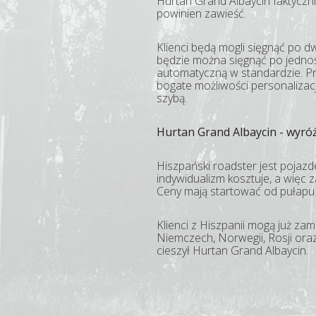
Hurtan Grand Albaycin faktyczn
powinien zawieść.
Klienci będą mogli sięgnąć po 
będzie można sięgnąć po jedno
automatyczną w standardzie. P
bogate możliwości personalizacj
szybą.
Hurtan Grand Albaycin - wyróż
Hiszpański roadster jest pojaz
indywidualizm kosztuje, a więc 
Ceny mają startować od pułapu 
Klienci z Hiszpanii mogą już z
Niemczech, Norwegii, Rosji ora
cieszył Hurtan Grand Albaycin.