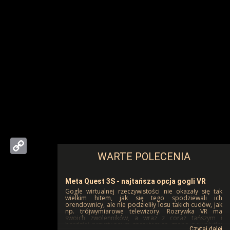
App
egram
Copy
Link
Meta Quest 3S - najtańsza opcja gogli VR
Gogle wirtualnej rzeczywistości nie okazały się tak
wielkim hitem, jak się tego spodziewali ich
orendownicy, ale nie podzieliły losu takich cudów, jak
np. trójwymiarowe telewizory. Rozrywka VR ma
swoich zwolenników, a wraz z coraz tańszym i
bardziej przystępnym sprzętem to grono powolutku