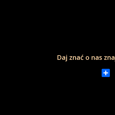
Daj znać o nas z
Podzie
się