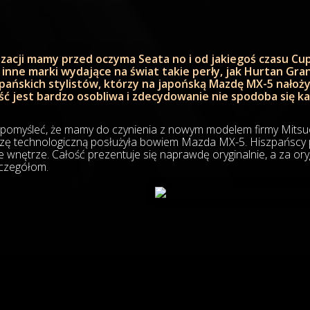
zacji mamy przed oczyma Seata no i od jakiegoś czasu Cup
 inne marki wydające na świat takie perły, jak Hurtan Gr
zpańskich stylistów, którzy na japońską Mazdę MX-5 nałoży
ść jest bardzo osobliwa i zdecydowanie nie spodoba się k
pomyśleć, że mamy do czynienia z nowym modelem firmy Mitsuo
azę technologiczną posłużyła bowiem Mazda MX-5. Hiszpańscy p
 wnętrze. Całość prezentuje się naprawdę oryginalnie, a za or
zczegółom.