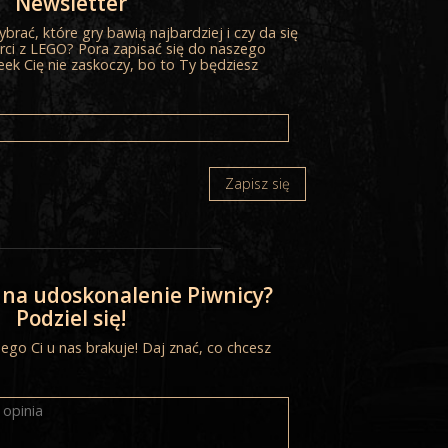
Newsletter
m Komitetem Festiwali Filmów
Organizacja zrzesza światowe
brać, które gry bawią najbardziej i czy da się
 turystycznych i korporacyjnych.
W
ci z LEGO? Pora zapisać się do naszego
 roku filmy zdobywając
eek Cię nie zaskoczy, bo to Ty będziesz
Zapisz się
 na udoskonalenie Piwnicy?
Podziel się!
go Ci u nas brakuje! Daj znać, co chcesz