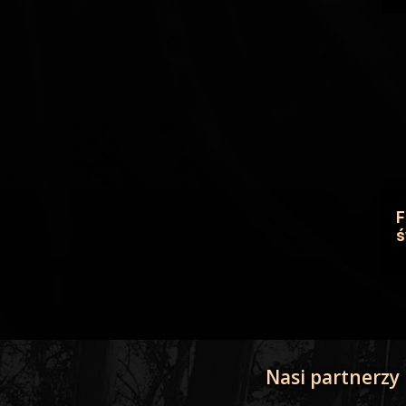
F
ś
Nasi partnerzy