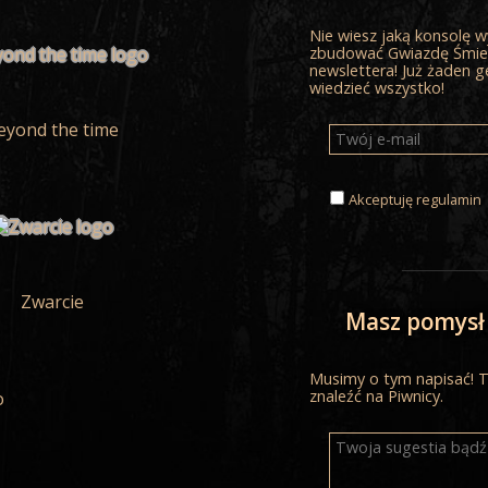
Międzynarodowy
Turystycznych. 
Nie wiesz jaką konsolę wy
festiwale filmów
zbudować Gwiazdę Śmier
trakcie każdego
newslettera! Już żaden g
wiedzieć wszystko!
eyond the time
Akceptuję
regulamin
Zwarcie
Masz pomysł
Musimy o tym napisać! Te
znaleźć na Piwnicy.