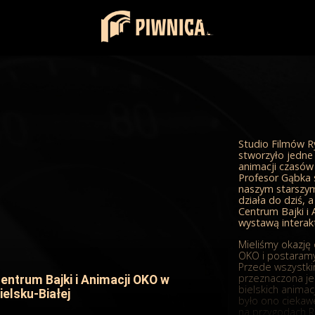
Studio Filmów R
stworzyło jedne 
animacji czasów 
Profesor Gąbka 
naszym starszym
działa do dziś,
Centrum Bajki i 
wystawą interak
Mieliśmy okazję 
OKO i postaramy 
Przede wszystki
przeznaczona je
entrum Bajki i Animacji OKO w
bielskich animac
ielsku-Białej
było ono cieka
na przygodach Re