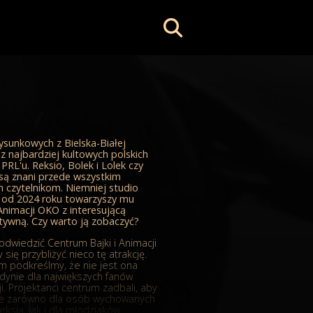
ysunkowych z Bielska-Białej
z najbardziej kultowych polskich
PRL'u. Reksio, Bolek i Lolek czy
są znani przede wszystkim
 czytelnikom. Niemniej studio
 a od 2024 roku towarzyszy mu
Animacji OKO z interesującą
tywną. Czy warto ją zobaczyć?
odwiedzić Centrum Bajki i Animacji
się przybliżyć nieco tę atrakcję.
m podkreślmy, że nie jest ona
dynie dla największych fanów
ji. Projektanci centrum zadbali, aby
we zarówno dla osób wychowanych
ksia, jak i dla młodziaków